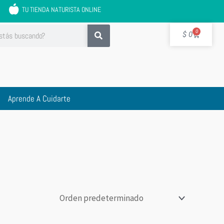
TU TIENDA NATURISTA ONLINE
Cart
0
$
0
Aprende A Cuidarte