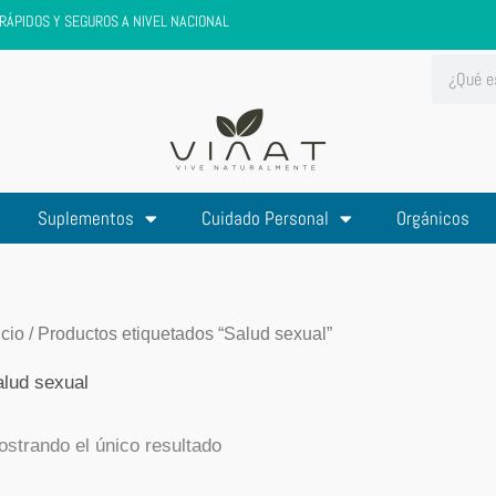
RÁPIDOS Y SEGUROS A NIVEL NACIONAL
Search
Suplementos
Cuidado Personal
Orgánicos
icio
/ Productos etiquetados “Salud sexual”
lud sexual
strando el único resultado