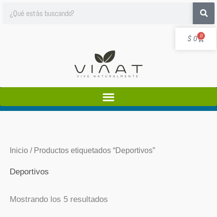
Ir
Search
al
contenido
Cart
0
$
0
Inicio
/ Productos etiquetados “Deportivos”
Deportivos
Mostrando los 5 resultados