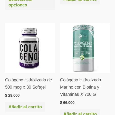
opciones
de
producto
Colágeno Hidrolizado de
Colágeno Hidrolizado
500 mcg x 30 Softgel
Marino con Biotina y
Vitaminas X 700 G
$
29.000
$
66.000
Añadir al carrito
Añadir al carrito