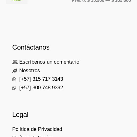
r
Precio:
$ 15.900
—
$ 165.000
m
m
p
í
á
o
n
x
r
i
i
:
Contáctanos
m
m
o
o
Escríbenos un comentario
Nosotros
[+57] 315 717 3143
[+57] 300 748 9392
Legal
Política de Privacidad