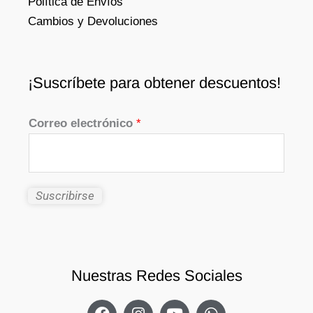
Política de Envíos
Cambios y Devoluciones
¡Suscríbete para obtener descuentos!
Correo electrónico
*
Suscribirse
Nuestras Redes Sociales
F
I
Y
W