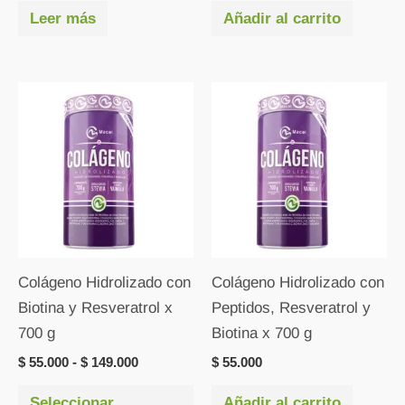
Leer más
Añadir al carrito
Rango
Este
de
producto
precios:
desde
tiene
$ 55.000
múltiples
hasta
$ 149.000
variantes.
Las
opciones
se
Colágeno Hidrolizado con
Colágeno Hidrolizado con
pueden
Biotina y Resveratrol x
Peptidos, Resveratrol y
elegir
700 g
Biotina x 700 g
en
$
55.000
-
$
149.000
$
55.000
la
página
Seleccionar
Añadir al carrito