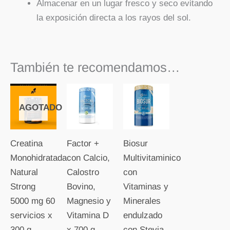
Almacenar en un lugar fresco y seco evitando
la exposición directa a los rayos del sol.
También te recomendamos…
AGOTADO
Creatina
Factor +
Biosur
Monohidratada
con Calcio,
Multivitaminico
Natural
Calostro
con
Strong
Bovino,
Vitaminas y
5000 mg 60
Magnesio y
Minerales
servicios x
Vitamina D
endulzado
300 g
x 700 g
con Stevia