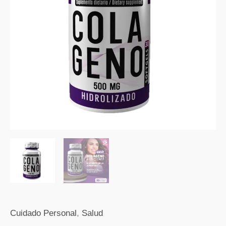
x
30
Softgel
cantidad
Cuidado Personal
,
Salud