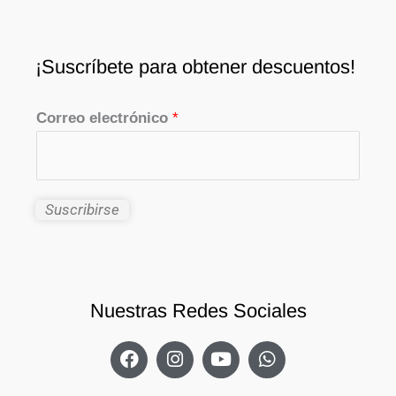
¡Suscríbete para obtener descuentos!
Correo electrónico
*
Suscribirse
Nuestras Redes Sociales
F
I
Y
W
a
n
o
h
c
s
u
a