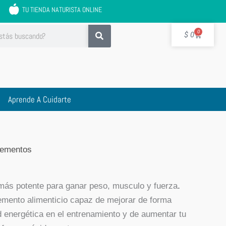
TU TIENDA NATURISTA ONLINE
Cart
0
$
0
Aprende A Cuidarte
lementos
más potente para ganar peso, musculo y fuerza
.
mento alimenticio capaz de mejorar de forma
ad energética en el entrenamiento y de aumentar tu