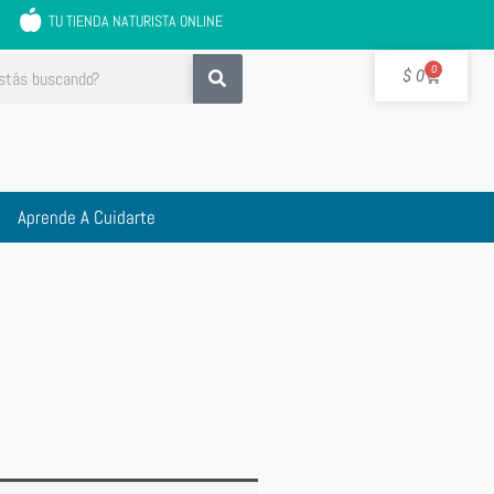
TU TIENDA NATURISTA ONLINE
Cart
0
$
0
Aprende A Cuidarte