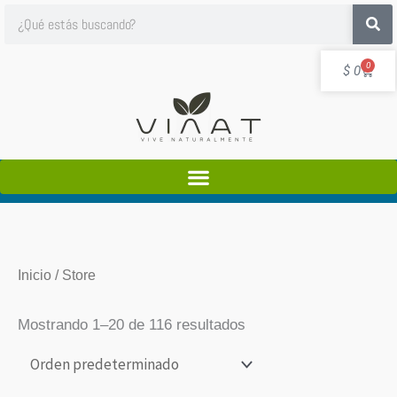
Ir
Search
al
contenido
Cart
0
$
0
Inicio
/ Store
Mostrando 1–20 de 116 resultados