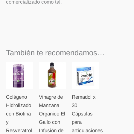
comercializado como tal.
También te recomendamos…
Colágeno
Vinagre de
Remadol x
Hidrolizado
Manzana
30
con Biotina
Organico El
Cápsulas
y
Gallo con
para
Resveratrol
Infusión de
articulaciones