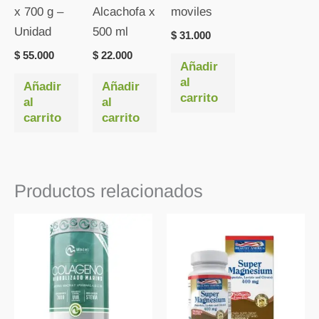
x 700 g –
Alcachofa x
moviles
Unidad
500 ml
$
31.000
$
55.000
$
22.000
Añadir
al
Añadir
Añadir
carrito
al
al
carrito
carrito
Productos relacionados