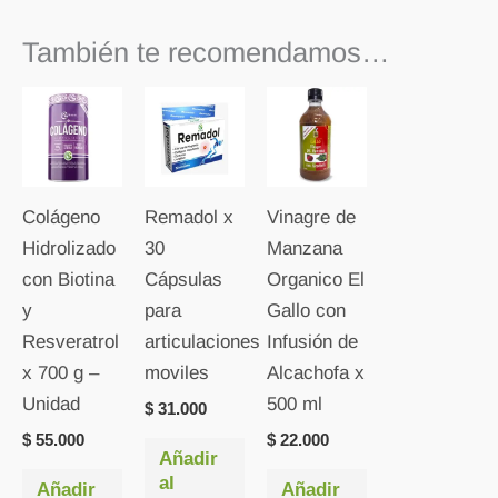
También te recomendamos…
Colágeno
Remadol x
Vinagre de
Hidrolizado
30
Manzana
con Biotina
Cápsulas
Organico El
y
para
Gallo con
Resveratrol
articulaciones
Infusión de
x 700 g –
moviles
Alcachofa x
Unidad
500 ml
$
31.000
$
55.000
$
22.000
Añadir
al
Añadir
Añadir