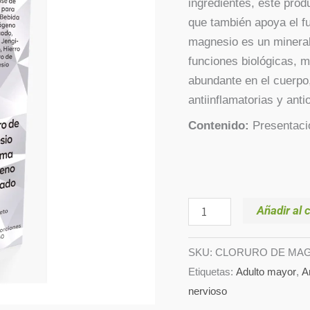
ingredientes, este prod
x
que también apoya el f
400
magnesio es un mineral
ml
funciones biológicas, m
cantidad
abundante en el cuerpo
antiinflamatorias y anti
Contenido:
Presentaci
Añadir al c
SKU:
CLORURO DE MAG
Etiquetas:
Adulto mayor
,
A
nervioso