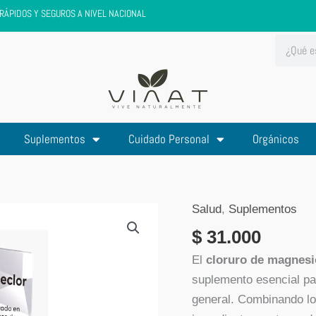
RÁPIDOS Y SEGUROS A NIVEL NACIONAL
Search
Suplementos
Cuidado Personal
Orgánicos
Salud
,
Suplementos
Cloruro
de
$
31.000
Magnesio
El
cloruro de magnesi
con
suplemento esencial pa
Colageno
general. Combinando lo
hidrolizado