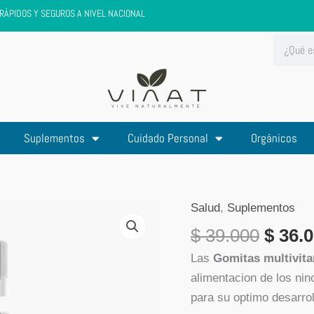
RÁPIDOS Y SEGUROS A NIVEL NACIONAL
Search
Suplementos
Cuidado Personal
Orgánicos
Salud
,
Suplementos
El
Multivitaminico
preci
en
$
39.000
$
36.0
origin
gomitas
Las
Gomitas multivit
era:
x
alimentacion de los nin
$ 39.0
30
para su optimo desarrol
cantidad