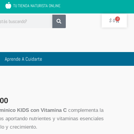
TU TIENDA NATURISTA ONLINE
Cart
0
$
0
Aprende A Cuidarte
El
o
precio
00
al
actual
aminico
KIDS con Vitamina C
complementa la
es:
os aportando nutrientes y vitaminas esenciales
00.
$ 36.000.
lo y crecimiento.