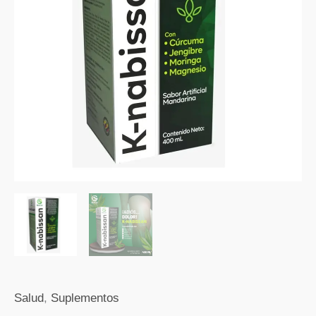
Moringa
y
MAgnesio
x
400
ml
cantidad
Salud
,
Suplementos