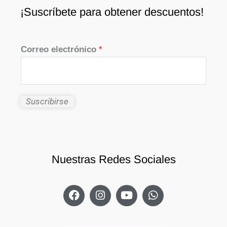
¡Suscríbete para obtener descuentos!
Correo electrónico
*
Suscribirse
Nuestras Redes Sociales
F
I
Y
W
a
n
o
h
c
s
u
a
e
t
t
t