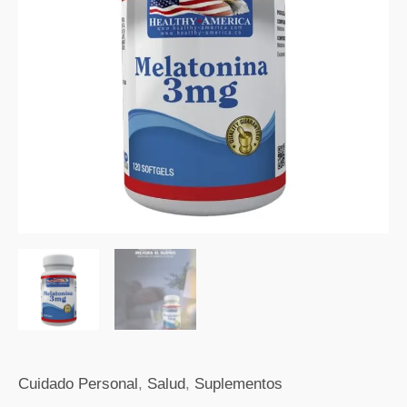
x
120
Softgel
cantidad
Cuidado Personal
,
Salud
,
Suplementos