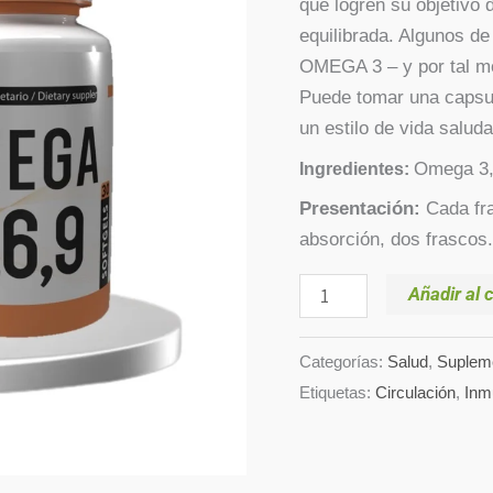
que logren su objetivo
6
equilibrada. Algunos de
y
OMEGA 3 – y por tal mo
9
Puede tomar una capsul
de
un estilo de vida saluda
1000
Omega 3,
Ingredientes:
mg
x
Presentación:
Cada fra
30
absorción, dos frascos.
softgels
Añadir al c
cantidad
Categorías:
Salud
,
Suplem
Etiquetas:
Circulación
,
Inm