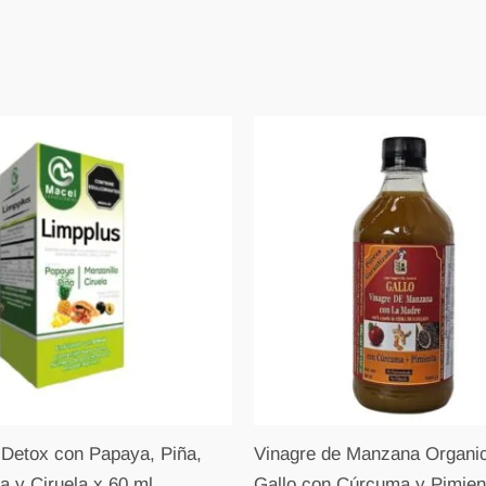
 Detox con Papaya, Piña,
Vinagre de Manzana Organic
a y Ciruela x 60 ml
Gallo con Cúrcuma y Pimien