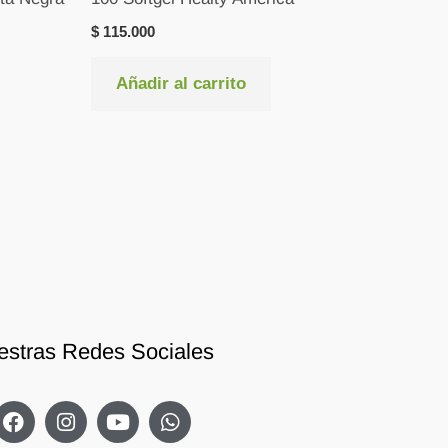
$
115.000
Añadir al carrito
estras Redes Sociales
F
I
Y
W
a
n
o
h