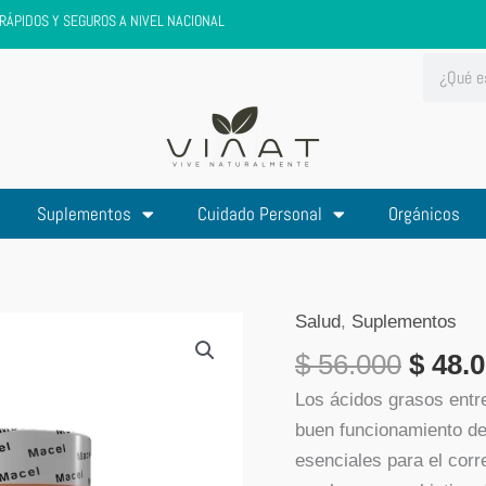
RÁPIDOS Y SEGUROS A NIVEL NACIONAL
Search
Suplementos
Cuidado Personal
Orgánicos
Salud
,
Suplementos
El
Oferta
preci
x
$
56.000
$
48.0
origin
2
Los ácidos grasos entr
era:
unidades
buen funcionamiento de
$ 56.0
Omega
esenciales para el corr
3,