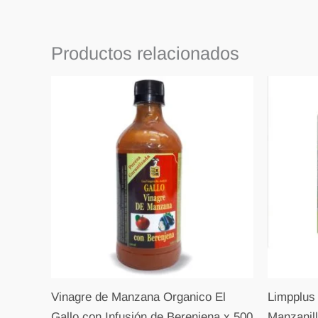
Productos relacionados
Vinagre de Manzana Organico El
Limpplus
Gallo con Infusión de Berenjena x 500
Manzanill