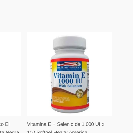
o El
Vitamina E + Selenio de 1.000 UI x
ta Negra
100 Softgel Healty America