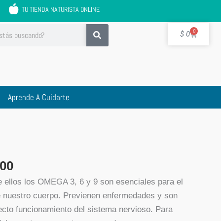
TU TIENDA NATURISTA ONLINE
Cart
0
$
0
Aprende A Cuidarte
El
o
precio
00
al
actual
e ellos los OMEGA 3, 6 y 9 son esenciales para el
es:
 nuestro cuerpo. Previenen enfermedades y son
00.
$ 48.000.
ecto funcionamiento del sistema nervioso. Para