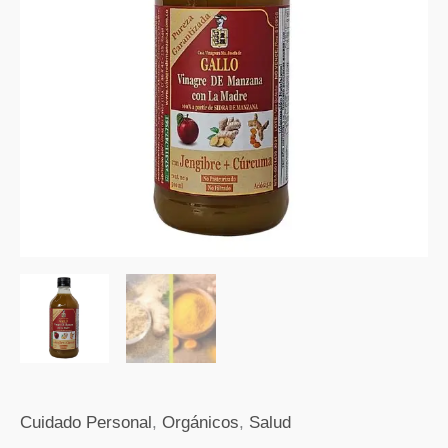
con
Jengibre
y
Cúrcuma
x
500
ml
cantidad
Cuidado Personal
,
Orgánicos
,
Salud