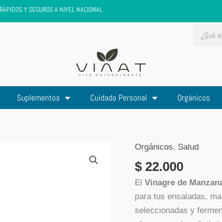
RÁPIDOS Y SEGUROS A NIVEL NACIONAL
Search
Suplementos
Cuidado Personal
Orgánicos
Orgánicos
,
Salud
Vinagre
de
$
22.000
Manzana
El
Vinagre de Manzana
Organico
para tus ensaladas, m
El
seleccionadas y fermen
Gallo