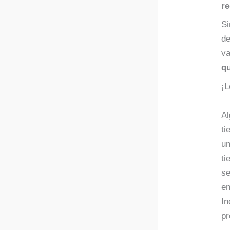
r
Si
de
va
q
¡L
1
A
ti
un
ti
se
en
In
pr