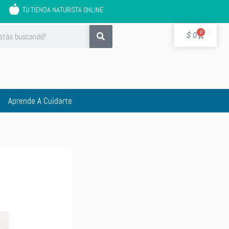
TU TIENDA NATURISTA ONLINE
Cart
0
$
0
Aprende A Cuidarte