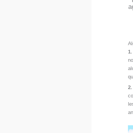
a
Al
1
no
al
qu
2.
co
le
a