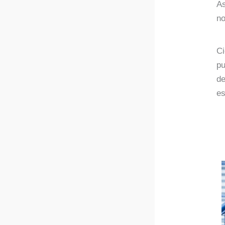
As
no
2.
Ci
pu
de
es