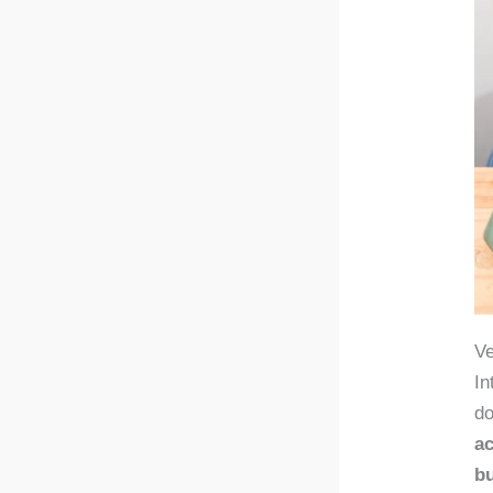
Ve
In
do
ac
bu