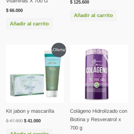
Vitaminas X 700 G
$
125.600
$
66.000
Añadir al carrito
Añadir al carrito
El
El
Rango
Es
¡Oferta!
precio
precio
de
pr
original
actual
precios:
era:
es:
desde
ti
$ 47.900.
$ 41.000.
$ 55.000
mú
hasta
$ 149.000
va
La
op
se
Kit jabon y mascarilla
Colágeno Hidrolizado con
pu
Biotina y Resveratrol x
$
47.900
$
41.000
ele
700 g
en