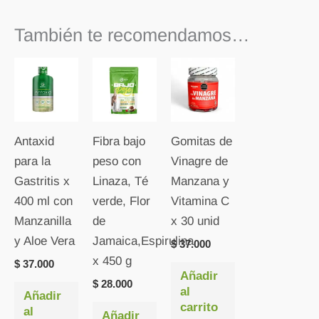
También te recomendamos…
Antaxid
Fibra bajo
Gomitas de
para la
peso con
Vinagre de
Gastritis x
Linaza, Té
Manzana y
400 ml con
verde, Flor
Vitamina C
Manzanilla
de
x 30 unid
y Aloe Vera
Jamaica,Espirulina
$
37.000
x 450 g
$
37.000
Añadir
$
28.000
al
Añadir
carrito
al
Añadir