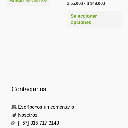
Añadir al carrito
$
55.000
-
$
149.000
la
pá
Seleccionar
opciones
de
pr
Contáctanos
Escríbenos un comentario
Nosotros
[+57] 315 717 3143