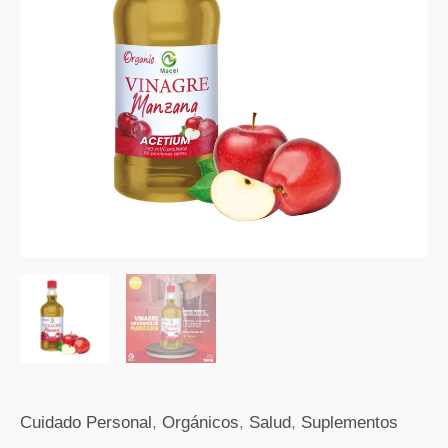
750
ml
cantidad
Cuidado Personal
,
Orgánicos
,
Salud
,
Suplementos