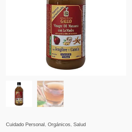
Gallo
con
Jegibre
y
Canela
x
500
ml
cantidad
Cuidado Personal
,
Orgánicos
,
Salud